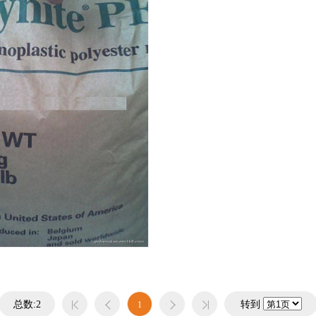
手机护套专用料
TPV
PPS
护套专用料
TPO
PPA
EVA
PES
K胶
PEEK
总数:2
转到
1