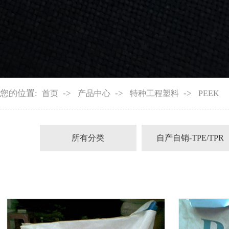
您的位置:
->
->
->
首页
产品中心
特种工程塑料
PEEK
所有分类
自产自销-TPE/TPR
粘ABS/PC系列
粘ABS/PC特殊级别系列
粘PP系列(SBS)