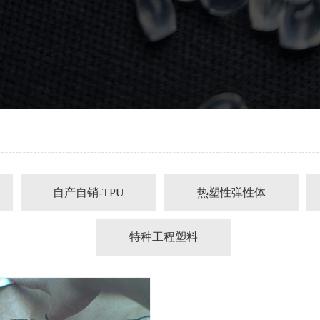
自产自销-TPU
热塑性弹性体
射出级系列
TPE/TPR
特种工程塑料
押出级系列
TPU
LCP
压延级系列
TPEE
PEI