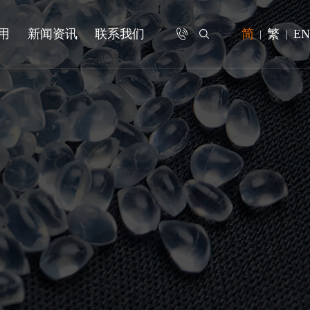
用
新闻资讯
联系我们
简
繁
EN


|
|