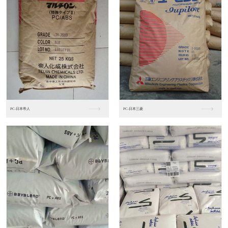
PC-日本三菱
粘PP系列(SBS)
粘PP